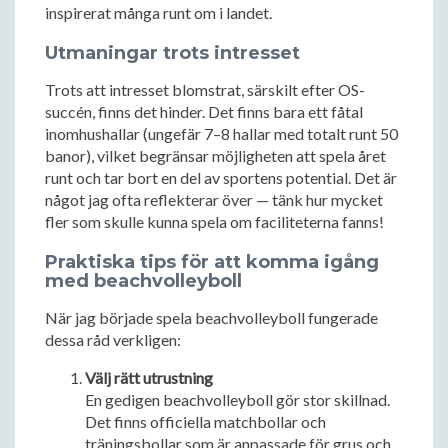
inspirerat många runt om i landet.
Utmaningar trots intresset
Trots att intresset blomstrat, särskilt efter OS-
succén, finns det hinder. Det finns bara ett fåtal
inomhushallar (ungefär 7–8 hallar med totalt runt 50
banor), vilket begränsar möjligheten att spela året
runt och tar bort en del av sportens potential. Det är
något jag ofta reflekterar över — tänk hur mycket
fler som skulle kunna spela om faciliteterna fanns!
Praktiska tips för att komma igång
med beachvolleyboll
När jag började spela beachvolleyboll fungerade
dessa råd verkligen:
Välj rätt utrustning
En gedigen beachvolleyboll gör stor skillnad.
Det finns officiella matchbollar och
träningsbollar som är anpassade för grus och