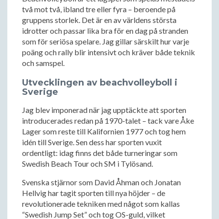
två mot två, ibland tre eller fyra – beroende på
gruppens storlek. Det är en av världens största
idrotter och passar lika bra för en dag på stranden
som för seriösa spelare. Jag gillar särskilt hur varje
poäng och rally blir intensivt och kräver både teknik
och samspel.
Utvecklingen av beachvolleyboll i
Sverige
Jag blev imponerad när jag upptäckte att sporten
introducerades redan på 1970-talet – tack vare Åke
Lager som reste till Kalifornien 1977 och tog hem
idén till Sverige. Sen dess har sporten vuxit
ordentligt: idag finns det både turneringar som
Swedish Beach Tour och SM i Tylösand.
Svenska stjärnor som David Åhman och Jonatan
Hellvig har tagit sporten till nya höjder – de
revolutionerade tekniken med något som kallas
“Swedish Jump Set” och tog OS-guld, vilket