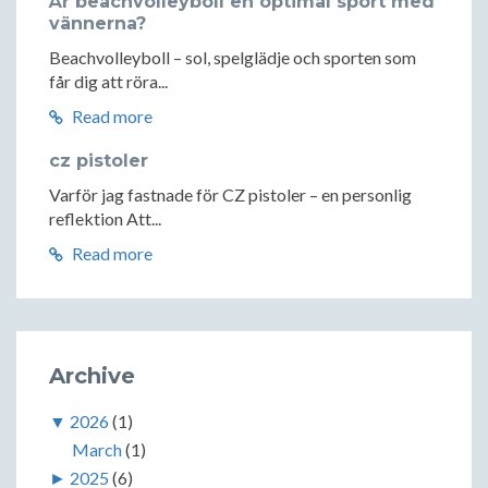
Är beachvolleyboll en optimal sport med
vännerna?
Beachvolleyboll – sol, spelglädje och sporten som
får dig att röra...
Read more
cz pistoler
Varför jag fastnade för CZ pistoler – en personlig
reflektion Att...
Read more
Archive
▼
2026
(1)
March
(1)
►
2025
(6)