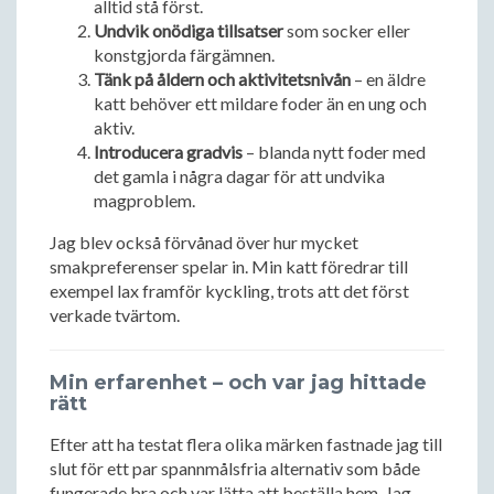
alltid stå först.
Undvik onödiga tillsatser
som socker eller
konstgjorda färgämnen.
Tänk på åldern och aktivitetsnivån
– en äldre
katt behöver ett mildare foder än en ung och
aktiv.
Introducera gradvis
– blanda nytt foder med
det gamla i några dagar för att undvika
magproblem.
Jag blev också förvånad över hur mycket
smakpreferenser spelar in. Min katt föredrar till
exempel lax framför kyckling, trots att det först
verkade tvärtom.
Min erfarenhet – och var jag hittade
rätt
Efter att ha testat flera olika märken fastnade jag till
slut för ett par spannmålsfria alternativ som både
fungerade bra och var lätta att beställa hem. Jag