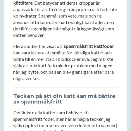
köttätare
. Det betyder att deras kroppar är
anpassade för att få energi från protein och fett, inte
kolhydrater. Spannmål som vete, majs och ris
används ofta som utfyllnad i vanligt kattfoder, men
de tillför egentligen inte något näringsmässigt som
katten behöver.
Flera studier har visat att
spannmålsfritt kattfoder
kan vara lättare att smälta för känsliga katter och
bidra till en mer stabil blodsockernivå. Jag märkte
själv att min katt fick mindre problem med magen
när jag bytte, och pälsen blev glansigare efter bara
några veckor.
Tecken på att din katt kan må bättre
av spannmålsfritt
Det är inte alla katter som behöver ett
spannmålsfritt foder, men här är några tecken jag
själv upplevt (och som även veterinärer ofta nämner)