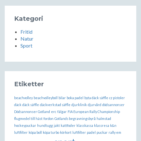
Kategori
Fritid
Natur
Sport
Etiketter
beachvolley
beachvolleyboll
bilar
boka padel
byta däck säffle
cz pistoler
däck
däck säffle
däckverkstad säffle
djurklinik
djurvård
dödsannonser
Dödsannonser Gotland
erc
fälgar
FIA European Rally Championship
flugmedel till häst
fordon
Gotlands begravningsbyrå
halmstad
hockeypuckar
hundtugg
jakt
kattfoder
klasskassa
klassresa
k&n
luftfilter
köpa boll
köpa turbo
körkort
luftfilter
padel
puckar
rally em