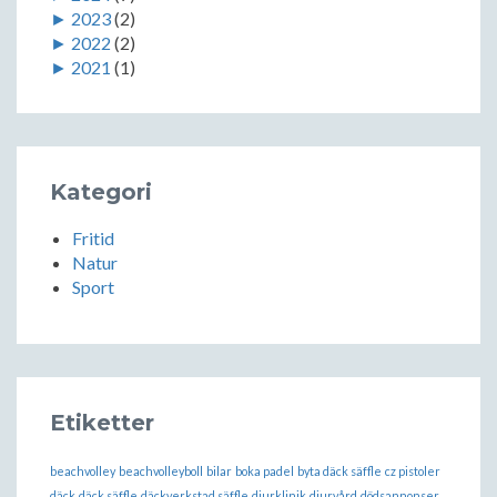
►
2023
(2)
►
2022
(2)
►
2021
(1)
Kategori
Fritid
Natur
Sport
Etiketter
beachvolley
beachvolleyboll
bilar
boka padel
byta däck säffle
cz pistoler
däck
däck säffle
däckverkstad säffle
djurklinik
djurvård
dödsannonser