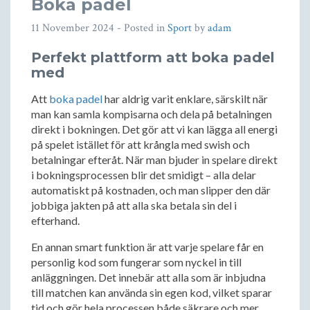
Boka padel
11 November 2024
- Posted in
Sport
by
adam
Perfekt plattform att boka padel
med
Att
boka padel
har aldrig varit enklare, särskilt när
man kan samla kompisarna och dela på betalningen
direkt i bokningen. Det gör att vi kan lägga all energi
på spelet istället för att krångla med swish och
betalningar efteråt. När man bjuder in spelare direkt
i bokningsprocessen blir det smidigt – alla delar
automatiskt på kostnaden, och man slipper den där
jobbiga jakten på att alla ska betala sin del i
efterhand.
En annan smart funktion är att varje spelare får en
personlig kod som fungerar som nyckel in till
anläggningen. Det innebär att alla som är inbjudna
till matchen kan använda sin egen kod, vilket sparar
tid och gör hela processen både säkrare och mer